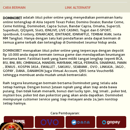
CARA BERMAIN
LINK ALTERNATIF
© Copyright 2026 dmbt777.online - All right reserved | 18+
adalah situs poker online yang menyediakan permainan kartu
DOMINOBET
online terlengkap di Asia seperti Texas Poker, Domino Dealer, Bandar Ceme,
Ceme Keliling, Dominobet, Capsa Susun, Bandar Capsa, Omaha, Super10,
Superbull, QQspirit, Slots, IDNLIVE, LIVE CASINO, Togel dan E-SPORT,
sportbook, E-lottery, IDNARCADE, IDNTRADE, IDNRAFFLE, TEMBAK IKAN, serta
MM Tangkas. Hanya dengan satu kali pendaftaran anda dapat bermain di
semua game terbaik dan terlengkap di Dominobet seumur hidup anda.
DOMINOBET merupakan situs poker online yang terpercaya dengan deposit
Rp 10.000 anda dapat bermain semua game dan mendapatkan keuntungan
bersama kami. Fasilitas bank yang kami miliki sangat lengkap seperti BCA,
BSI, BNI, BRI, CIMBNIAGA, MANDIRI, MAYBANK, MEGA, PERMATA, SINARMAS, PANIN
, JENIUS , KOSPIN JASA , EWALLET , SAKUKU , SEABANK , OVO , LINKAJA , JAGO ,
GOPAY , DANA , DANAMON juga Virtual Account, QRIS serta Voucher88
sehingga membuat anda mudah untuk bertransaksi.
Raih segera keuntungan bermain bersama Dominobet yang selalu ada
setiap harinya. Dengan bonus jutaan rupiah yang akan siap anda bawa
pulang. Dan tidak kalah menarik, bonus dari lucky spin , big small , poker bid,
mysteri box, poker bid dan pokerslot yang akan anda dapatkan. Dominobet
mempunyai customer service yang siap melayani anda 24 jam nonstop
setiap harinya.
Cara Pembayaran: