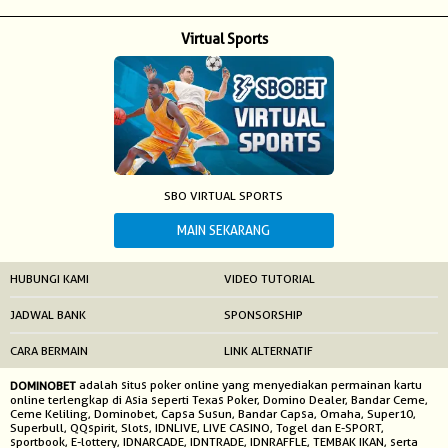
Virtual Sports
SBO VIRTUAL SPORTS
HUBUNGI KAMI
VIDEO TUTORIAL
JADWAL BANK
SPONSORSHIP
CARA BERMAIN
LINK ALTERNATIF
adalah situs poker online yang menyediakan permainan kartu
DOMINOBET
online terlengkap di Asia seperti Texas Poker, Domino Dealer, Bandar Ceme,
Ceme Keliling, Dominobet, Capsa Susun, Bandar Capsa, Omaha, Super10,
Superbull, QQspirit, Slots, IDNLIVE, LIVE CASINO, Togel dan E-SPORT,
sportbook, E-lottery, IDNARCADE, IDNTRADE, IDNRAFFLE, TEMBAK IKAN, serta